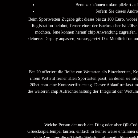
Benutzer können unkompliziert auf
Sofern Sie dieses Andro
Beim Sportwetten Zugabe gibt dieses bis zu 100 Euro, wobei 
Registration belohnt, ferner einer der Buchmacher ist 20Be
möchten. Jene können herauf chip Anwendung zugreifen, i
kleineres Display anpassen, vorausgesetzt Das Mobiltelefon un
Bet 20 offeriert die Reihe von Wettarten als Einzelwetten, 
ihrem Wettstil ferner allen Sportarten passt, an denen sie in
20bet.com eine Kontoverifizierung. Dieser Ablauf umfasst mit
des weiteren chip Aufrechterhaltung der Integrität der Wett
Welche Person dennoch den Ding oder aber QR-Code auf
Gluecksspieltempel laufen, einfach in keiner weise entrinnen s
chip App über die offizielle Website , alternativ über we