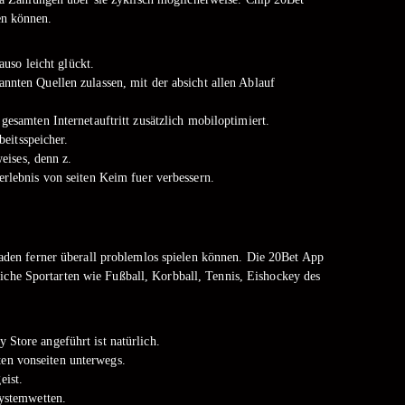
en können.
uso leicht glückt.
nnten Quellen zulassen, mit der absicht allen Ablauf
gesamten Internetauftritt zusätzlich mobiloptimiert.
eitsspeicher.
eises, denn z.
erlebnis von seiten Keim fuer verbessern.
laden ferner überall problemlos spielen können. Die 20Bet App
liche Sportarten wie Fußball, Korbball, Tennis, Eishockey des
Store angeführt ist natürlich.
ten vonseiten unterwegs.
eist.
Systemwetten.