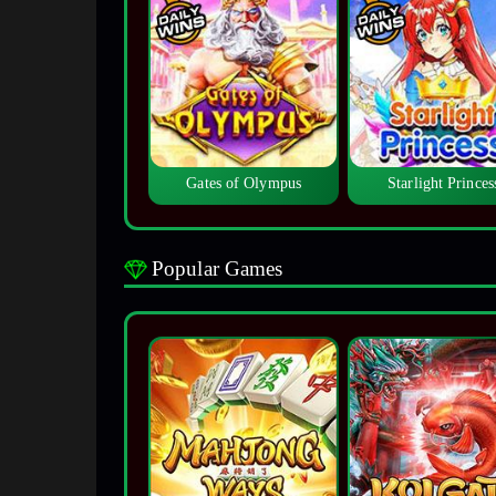
Gates of Olympus
Starlight Princes
Popular Games