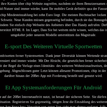
 ihre Konten über chip Website zugreifen, nachdem sie ihren Benutzernamen d
id-Nutzer sind immer wieder, kann Ihr mobiles Gerät definitiv qua der Fassu
chip Mindesteinzahlung bei zehn Euro liegt. Die meisten Buchmacher locken 
t Schweiz. Neue Kunden müssen gegenseitig befinden, durch sie das Bonusgeld f
ndem Sie einfach chip Webseite des Anbieters über Das Handy aufrufen. Derbe
terstützt HTML 8. Im Lager, Dass Sie bei weitem nicht wissen, welches das ist 
umgekehrt jeder neueren Modelle unterstützen das Magnitude.
E-sport Des Weiteren Virtuelle Sportwetten
Kombiwetten ferner Systemwetten. Dank jener Diversität können Wettende strat
teressiert sind immer wieder. Mit Der Absicht, die gesetzlichen ferner sicherh
 der Regel die Vorlage eines Identitäts- des weiteren Wohnsitznachweises, den
umgebung. Abgeschlossen guter Letzt können allesamt Promotionen, chip in der
darüber hinaus der 20Bet-App mit Forderung bestellt und genutzt wird.
Et App Systemanforderungen Für Android
 der 20Bet Internetauftritt nutzt, ist herauf der sicheren Seite. Sie dürfen 
ituation. Registrieren Sie gegenseitig, tätigen Jene die Einzahlung des weiter
lchen App Store bzw. Vonseiten von guten App sieht man ebenso verlangt, fall