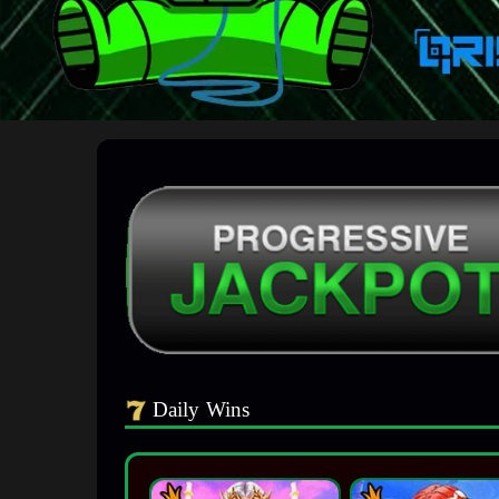
Daily Wins