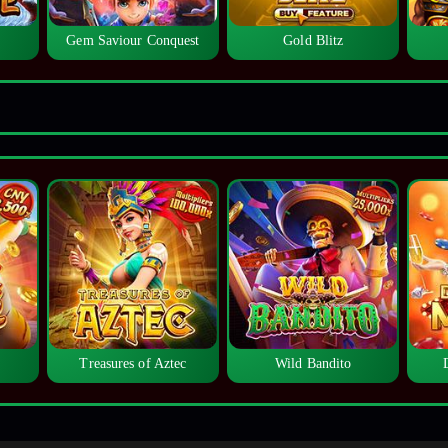
Gem Saviour Conquest
Gold Blitz
Treasures of Aztec
Wild Bandito