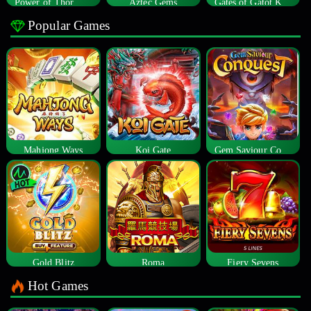
Power of Thor Megaways
Aztec Gems
Gates of Gatot Kaca
Popular Games
Mahjong Ways
Koi Gate
Gem Saviour Conquest
Gold Blitz
Roma
Fiery Sevens
Hot Games