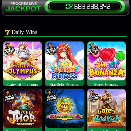
Daily Wins
Gates of Olympus
Starlight Princess
Sweet Bonanza