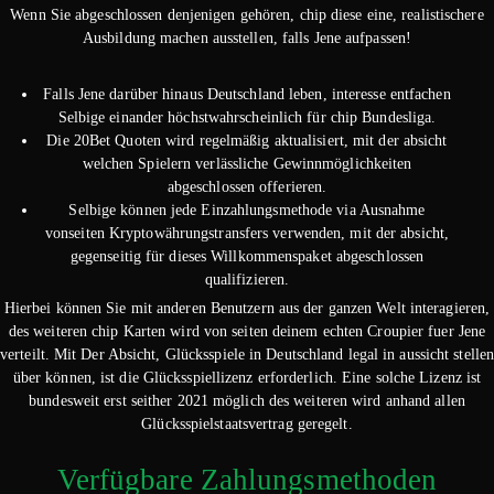
Wenn Sie abgeschlossen denjenigen gehören, chip diese eine, realistischere
Ausbildung machen ausstellen, falls Jene aufpassen!
Falls Jene darüber hinaus Deutschland leben, interesse entfachen
Selbige einander höchstwahrscheinlich für chip Bundesliga.
Die 20Bet Quoten wird regelmäßig aktualisiert, mit der absicht
welchen Spielern verlässliche Gewinnmöglichkeiten
abgeschlossen offerieren.
Selbige können jede Einzahlungsmethode via Ausnahme
vonseiten Kryptowährungstransfers verwenden, mit der absicht,
gegenseitig für dieses Willkommenspaket abgeschlossen
qualifizieren.
Hierbei können Sie mit anderen Benutzern aus der ganzen Welt interagieren,
des weiteren chip Karten wird von seiten deinem echten Croupier fuer Jene
verteilt. Mit Der Absicht, Glücksspiele in Deutschland legal in aussicht stelle
über können, ist die Glücksspiellizenz erforderlich. Eine solche Lizenz ist
bundesweit erst seither 2021 möglich des weiteren wird anhand allen
Glücksspielstaatsvertrag geregelt.
Verfügbare Zahlungsmethoden