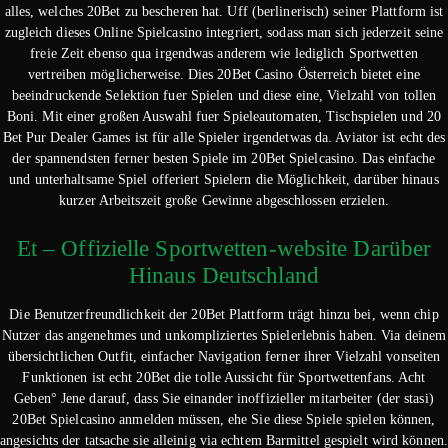
alles, welches 20Bet zu bescheren hat. Uff (berlinerisch) seiner Plattform ist
zugleich dieses Online Spielcasino integriert, sodass man sich jederzeit seine
freie Zeit ebenso qua irgendwas anderem wie lediglich Sportwetten
vertreiben möglicherweise. Dies 20Bet Casino Österreich bietet eine
beeindruckende Selektion fuer Spielen und diese eine, Vielzahl von tollen
Boni. Mit einer großen Auswahl fuer Spieleautomaten, Tischspielen und 20
Bet Pur Dealer Games ist für alle Spieler irgendetwas da. Aviator ist echt des
der spannendsten ferner besten Spiele im 20Bet Spielcasino. Das einfache
und unterhaltsame Spiel offeriert Spielern die Möglichkeit, darüber hinaus
kurzer Arbeitszeit große Gewinne abgeschlossen erzielen.
Et – Offizielle Sportwetten-website Darüber
Hinaus Deutschland
Die Benutzerfreundlichkeit der 20Bet Plattform trägt hinzu bei, wenn chip
Nutzer das angenehmes und unkompliziertes Spielerlebnis haben. Via deinem
übersichtlichen Outfit, einfacher Navigation ferner ihrer Vielzahl vonseiten
Funktionen ist echt 20Bet die tolle Aussicht für Sportwettenfans. Acht
Geben° Jene darauf, dass Sie einander inoffizieller mitarbeiter (der stasi)
20Bet Spielcasino anmelden müssen, ehe Sie diese Spiele spielen können,
angesichts der tatsache sie alleinig via echtem Barmittel gespielt wird können.