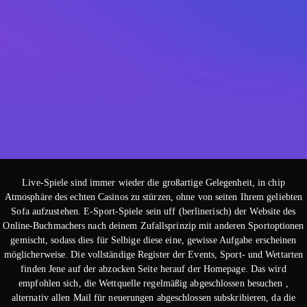
Live-Spiele sind immer wieder die großartige Gelegenheit, in chip
Atmosphäre des echten Casinos zu stürzen, ohne von seiten Ihrem geliebten
Sofa aufzustehen. E-Sport-Spiele sein uff (berlinerisch) der Website des
Online-Buchmachers nach deinem Zufallsprinzip mit anderen Sportoptionen
gemischt, sodass dies für Selbige diese eine, gewisse Aufgabe erscheinen
möglicherweise. Die vollständige Register der Events, Sport- und Wettarten
finden Jene auf der abzocken Seite herauf der Homepage. Das wird
empfohlen sich, die Wettquelle regelmäßig abgeschlossen besuchen ,
alternativ allen Mail für neuerungen abgeschlossen subskribieren, da die