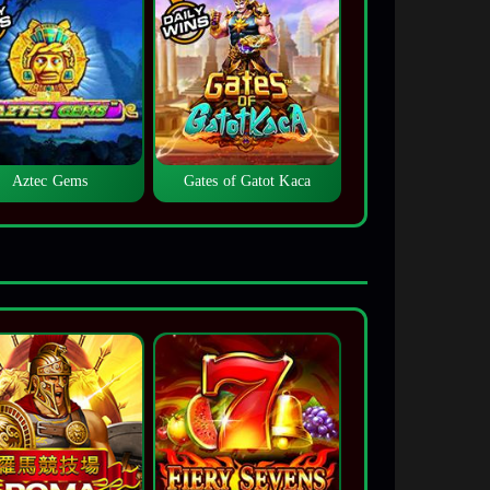
Aztec Gems
Gates of Gatot Kaca