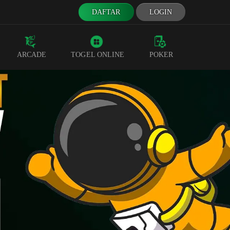
DAFTAR
LOGIN
ARCADE
TOGEL ONLINE
POKER