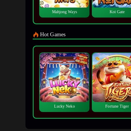
Mahjong Ways
Koi Gate
Hot Games
Lucky Neko
Fortune Tiger