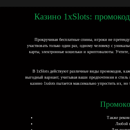
Казино 1xSlots: промоко
Прокручивая бесплатные спины, игроки не претенд
участвовать только один раз, одному человеку с уникал
карты, электронные кошельки и криптовалюты. Учтите,
В 1xSlots действуют различные виды промокодов, ка
выгодный вариант, учитывая ваши предпочтения и стиль 
казино 1xslots пытается максимально упростить их, но
Промокод
Также реком
Любой п
Для получ