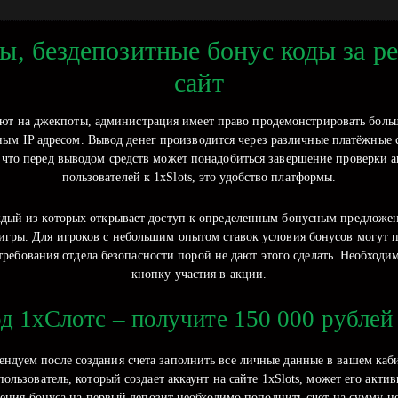
ды, бездепозитные бонус коды за 
сайт
уют на джекпоты, администрация имеет право продемонстрировать боль
ьным IP адресом. Вывод денег производится через различные платёжные
 что перед выводом средств может понадобиться завершение проверки 
пользователей к 1xSlots, это удобство платформы.
ждый из которых открывает доступ к определенным бонусным предложен
игры. Для игроков с небольшим опытом ставок условия бонусов могут 
 требования отдела безопасности порой не дают этого сделать. Необход
кнопку участия в акции.
 1хСлотс – получите 150 000 рублей
ендуем после создания счета заполнить все личные данные в вашем каби
ользователь, который создает аккаунт на сайте 1xSlots, может его актив
ения бонуса на первый депозит необходимо пополнить счет на сумму не