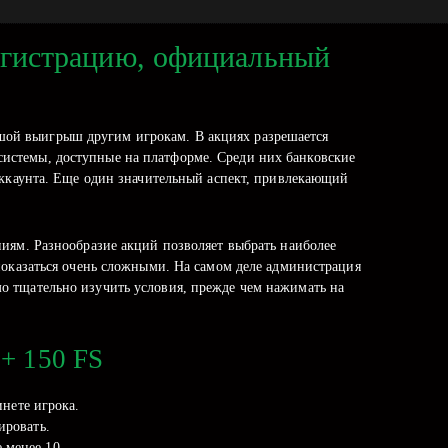
регистрацию, официальный
шой выигрыш другим игрокам. В акциях разрешается
 системы, доступные на платформе. Среди них банковские
аккаунта. Еще один значительный аспект, привлекающий
иям. Разнообразие акций позволяет выбрать наиболее
показаться очень сложными. На самом деле администрация
имо тщательно изучить условия, прежде чем нажимать на
 + 150 FS
нете игрока.
ировать.
 менее 10.