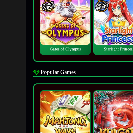
Gates of Olympus
Starlight Princes
Popular Games