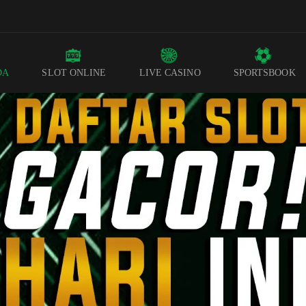
DA
SLOT ONLINE
LIVE CASINO
SPORTSBOOK