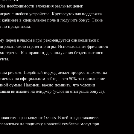
без необходимости вложения реальных денег.
играм с любого устройства. Круглосуточная поддержка
 кабинете в специальное поле и получить бонус. Такие
и по праздникам.
му перед началом игры рекомендуется ознакомиться с
анировать свою стратегию игры. Использование фриспинов
мастерства. Как правило, для получения бездепозитного
унта.
ьным риском. Подобный подход делает процесс знакомства
агаемых на официальном сайте, – это 50% за пополнение
сенной суммы. Наконец, важно помнить, что условия
ращая внимание на вейджер (условия отыгрыша бонуса).
овостную рассылку от 1xslots. В ней предоставляется
огласиться на подписку новостей гемблеры могут при