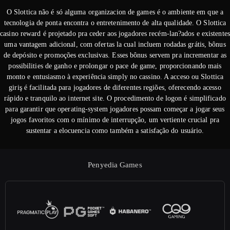
O Slottica não é só alguma organizacion de games é o ambiente em que a
tecnologia de ponta encontra o entretenimento de alta qualidade. O Slottica
casino reward é projetado pra ceder aos jogadores recém-lan?ados e existentes
uma vantagem adicional, com ofertas la cual incluem rodadas grátis, bônus
de depósito e promoções exclusivas. Esses bônus servem pra incrementar as
possibilities de ganho e prolongar o pace de game, proporcionando mais
monto e entusiasmo à experiência simply no cassino. A acceso ou Slottica
giriş é facilitada para jogadores de diferentes regiões, oferecendo acesso
rápido e tranquilo ao internet site. O procedimento de logon é simplificado
para garantir que operating-system jogadores possam começar a jogar seus
jogos favoritos com o mínimo de interrupção, um vertiente crucial pra
sustentar a elocuencia como também a satisfação do usuário.
Penyedia Games