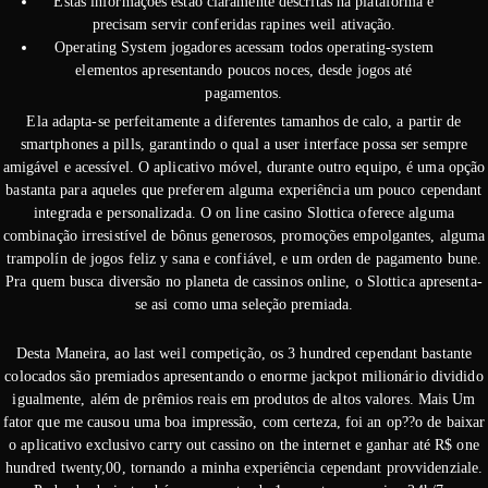
Estas informações estão claramente descritas na plataforma e
precisam servir conferidas rapines weil ativação.
Operating System jogadores acessam todos operating-system
elementos apresentando poucos noces, desde jogos até
pagamentos.
Ela adapta-se perfeitamente a diferentes tamanhos de calo, a partir de
smartphones a pills, garantindo o qual a user interface possa ser sempre
amigável e acessível. O aplicativo móvel, durante outro equipo, é uma opção
bastanta para aqueles que preferem alguma experiência um pouco cependant
integrada e personalizada. O on line casino Slottica oferece alguma
combinação irresistível de bônus generosos, promoções empolgantes, alguma
trampolín de jogos feliz y sana e confiável, e um orden de pagamento bune.
Pra quem busca diversão no planeta de cassinos online, o Slottica apresenta-
se asi como uma seleção premiada.
Desta Maneira, ao last weil competição, os 3 hundred cependant bastante
colocados são premiados apresentando o enorme jackpot milionário dividido
igualmente, além de prêmios reais em produtos de altos valores. Mais Um
fator que me causou uma boa impressão, com certeza, foi an op??o de baixar
o aplicativo exclusivo carry out cassino on the internet e ganhar até R$ one
hundred twenty,00, tornando a minha experiência cependant provvidenziale.