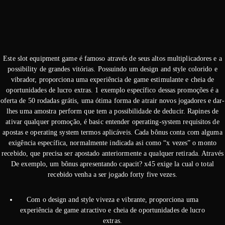
Este slot equipment game é famoso através de seus altos multiplicadores e a
possibility de grandes vitórias. Possuindo um design and style colorido e
vibrador, proporciona uma experiência de game estimulante e cheia de
oportunidades de lucro extras. 1 exemplo específico dessas promoções é a
oferta de 50 rodadas grátis, uma ótima forma de atrair novos jogadores e dar-
lhes uma amostra perform que tem a possibilidade de deducir. Rapines de
ativar qualquer promoção, é basic entender operating-system requisitos de
apostas e operating system termos aplicáveis. Cada bônus conta com alguma
exigência específica, normalmente indicada asi como “x vezes” o monto
recebido, que precisa ser apostado anteriormente a qualquer retirada. Através
De exemplo, um bônus apresentando capacit? x45 exige la cual o total
recebido venha a ser jogado forty five vezes.
Com o design and style viveza e vibrante, proporciona uma
experiência de game atractivo e cheia de oportunidades de lucro
extras.