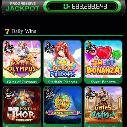
Daily Wins
Gates of Olympus
Starlight Princess
Sweet Bonanza