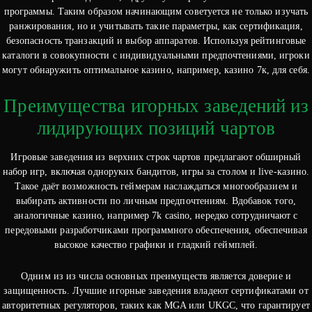
программы. Таким образом начинающим советуется не только изучать
ранжирования, но и учитывать такие параметры, как сертификация,
безопасность транзакций и выбор аппаратов. Используя рейтинговые
каталоги в совокупности с индивидуальными предпочтениями, игроки
могут обнаружить оптимальное казино, например, казино 7к, для себя.
Преимущества игорных заведений из
лидирующих позиций чартов
Игровые заведения из верхних строк чартов предлагают обширный
набор игр, включая одноруких бандитов, игры за столом и live-казино.
Такое даёт возможность геймерам наслаждаться многообразием и
выбирать активности по личным предпочтениям. Вдобавок того,
аналогичные казино, например 7k casino, нередко сотрудничают с
передовыми разработчиками программного обеспечения, обеспечивая
высокое качество графики и гладкий геймплей.
Одним из из числа основных преимуществ является доверие и
защищенность. Лучшие игорные заведения владеют сертификатами от
авторитетных регуляторов, таких как MGA или UKGC, что гарантирует