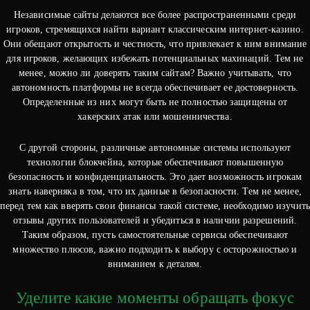
Независимые сайты делаются все более распространенными среди
игроков, стремящихся найти вариант классическим интернет-казино.
Они обещают открытость и честность, что привлекает к ним внимание
для игроков, желающих избежать потенциальных махинаций. Тем не
менее, можно ли доверять таким сайтам? Важно учитывать, что
автономность платформы не всегда обеспечивает ее достоверность.
Определенные из них могут быть не полностью защищены от
хакерских атак или мошенничества.
С другой стороны, различные автономные системы используют
технологии блокчейна, которые обеспечивают повышенную
безопасность и конфиденциальность. Это дает возможность игрокам
знать наверняка в том, что их данные в безопасности. Тем не менее,
перед тем как вверять свои финансы такой системе, необходимо изучить
отзывы других пользователей и убедиться в наличии разрешений.
Таким образом, пусть самостоятельные сервисы обеспечивают
множество плюсов, важно подходить к выбору с осторожностью и
вниманием к деталям.
Уделите какие моменты обращать фокус