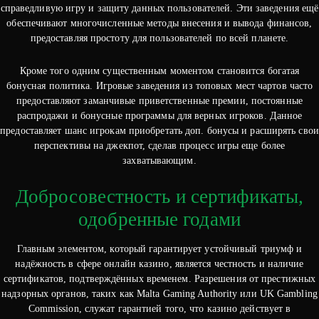
справедливую игру и защиту данных пользователей. Эти заведения ещё
обеспечивают многочисленные методы внесения и вывода финансов,
предоставляя простоту для пользователей по всей планете.
Кроме того одним существенным моментом становится богатая
бонусная политика. Игровые заведения из топовых мест чартов часто
предоставляют заманчивые приветственные премии, постоянные
распродажи и бонусные программы для верных игроков. Данное
предоставляет шанс игрокам приобретать доп. бонусы и расширять свои
перспективы на джекпот, сделав процесс игры еще более
захватывающим.
Добросовестность и сертификаты,
одобренные годами
Главным элементом, который гарантирует устойчивый триумф и
надёжность в сфере онлайн казино, является честность и наличие
сертификатов, подтверждённых временем. Разрешения от престижных
надзорных органов, таких как Malta Gaming Authority или UK Gambling
Commission, служат гарантией того, что казино действует в