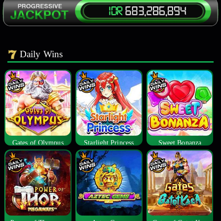
Daily Wins
Gates of Olympus
Starlight Princess
Sweet Bonanza