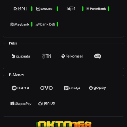
Pulsa
E-Money