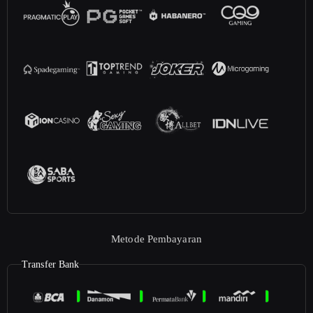
Metode Pembayaran
Transfer Bank