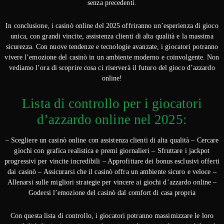
senza precedenti.
In conclusione, i casinò online del 2025 offriranno un’esperienza di gioco
unica, con grandi vincite, assistenza clienti di alta qualità e la massima
sicurezza. Con nuove tendenze e tecnologie avanzate, i giocatori potranno
vivere l’emozione del casinò in un ambiente moderno e coinvolgente. Non
vediamo l’ora di scoprire cosa ci riserverà il futuro del gioco d’azzardo
online!
Lista di controllo per i giocatori
d’azzardo online nel 2025:
– Scegliere un casinò online con assistenza clienti di alta qualità – Cercare
giochi con grafica realistica e premi giornalieri – Sfruttare i jackpot
progressivi per vincite incredibili – Approfittare dei bonus esclusivi offerti
dai casinò – Assicurarsi che il casinò offra un ambiente sicuro e veloce –
Allenarsi sulle migliori strategie per vincere ai giochi d’azzardo online –
Godersi l’emozione del casinò dal comfort di casa propria
Con questa lista di controllo, i giocatori potranno massimizzare le loro