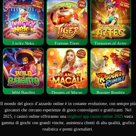
Lucky Neko
Fortune Tiger
Treasures of Aztec
Wild Bandito
Dreams of Macau
Rooster Rumble
Il mondo del gioco d’azzardo online è in costante evoluzione, con sempre più
giocatori che cercano esperienze di gioco coinvolgenti e gratificanti. Nel
2025, i casinò online offriranno una
migliori app casino online 2025
vasta
gamma di giochi con grandi vincite, assistenza clienti di alta qualità, grafica
realistica e premi giornalieri.