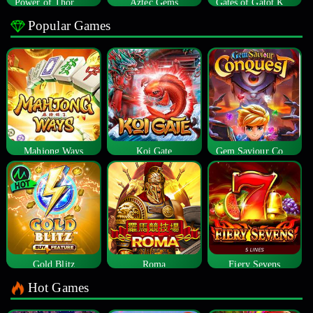
Power of Thor Megaways
Aztec Gems
Gates of Gatot Kaca
Popular Games
Mahjong Ways
Koi Gate
Gem Saviour Conquest
Gold Blitz
Roma
Fiery Sevens
Hot Games