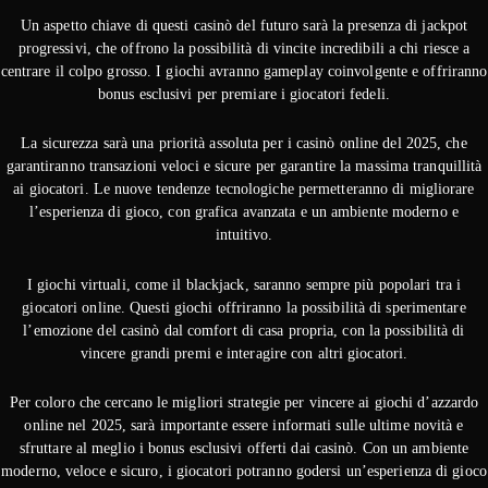
Un aspetto chiave di questi casinò del futuro sarà la presenza di jackpot
progressivi, che offrono la possibilità di vincite incredibili a chi riesce a
centrare il colpo grosso. I giochi avranno gameplay coinvolgente e offriranno
bonus esclusivi per premiare i giocatori fedeli.
La sicurezza sarà una priorità assoluta per i casinò online del 2025, che
garantiranno transazioni veloci e sicure per garantire la massima tranquillità
ai giocatori. Le nuove tendenze tecnologiche permetteranno di migliorare
l’esperienza di gioco, con grafica avanzata e un ambiente moderno e
intuitivo.
I giochi virtuali, come il blackjack, saranno sempre più popolari tra i
giocatori online. Questi giochi offriranno la possibilità di sperimentare
l’emozione del casinò dal comfort di casa propria, con la possibilità di
vincere grandi premi e interagire con altri giocatori.
Per coloro che cercano le migliori strategie per vincere ai giochi d’azzardo
online nel 2025, sarà importante essere informati sulle ultime novità e
sfruttare al meglio i bonus esclusivi offerti dai casinò. Con un ambiente
moderno, veloce e sicuro, i giocatori potranno godersi un’esperienza di gioco