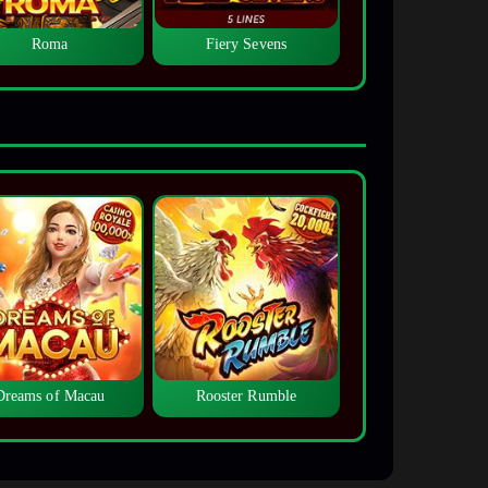
Roma
Fiery Sevens
Dreams of Macau
Rooster Rumble