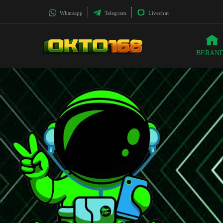
Whatsapp
Telegram
Livechat
BERAN