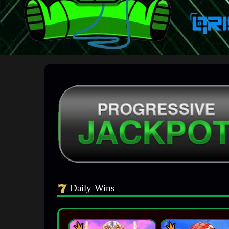
Daily Wins