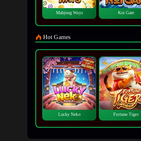
Mahjong Ways
Koi Gate
Hot Games
Lucky Neko
Fortune Tiger