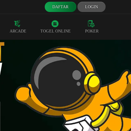
DAFTAR
LOGIN
ARCADE
TOGEL ONLINE
POKER