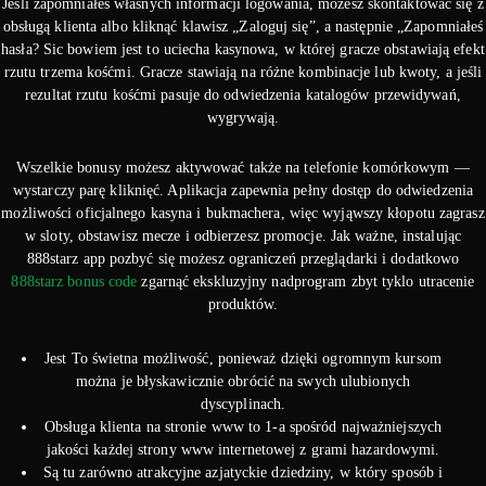
Jeśli zapomniałeś własnych informacji logowania, możesz skontaktować się z
obsługą klienta albo kliknąć klawisz „Zaloguj się”, a następnie „Zapomniałeś
hasła? Sic bowiem jest to uciecha kasynowa, w której gracze obstawiają efekt
rzutu trzema kośćmi. Gracze stawiają na różne kombinacje lub kwoty, a jeśli
rezultat rzutu kośćmi pasuje do odwiedzenia katalogów przewidywań,
wygrywają.
Wszelkie bonusy możesz aktywować także na telefonie komórkowym —
wystarczy parę kliknięć. Aplikacja zapewnia pełny dostęp do odwiedzenia
możliwości oficjalnego kasyna i bukmachera, więc wyjąwszy kłopotu zagrasz
w sloty, obstawisz mecze i odbierzesz promocje. Jak ważne, instalując
888starz app pozbyć się możesz ograniczeń przeglądarki i dodatkowo
888starz bonus code
zgarnąć ekskluzyjny nadprogram zbyt tyklo utracenie
produktów.
Jest To świetna możliwość, ponieważ dzięki ogromnym kursom
można je błyskawicznie obrócić na swych ulubionych
dyscyplinach.
Obsługa klienta na stronie www to 1-a spośród najważniejszych
jakości każdej strony www internetowej z grami hazardowymi.
Są tu zarówno atrakcyjne azjatyckie dziedziny, w który sposób i