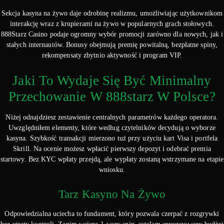
Sekcja kasyna na żywo daje odrobinę realizmu, umożliwiając użytkownikom
interakcję wraz z krupierami na żywo w popularnych grach stołowych.
888Starz Casino podaje ogromny wybór promocji zarówno dla nowych, jak i
stałych internautów. Bonusy obejmują premię powitalną, bezpłatne spiny,
rekompensaty zbytnio aktywność i program VIP.
Jaki To Wydaje Się Być Minimalny
Przechowanie W 888starz W Polsce?
Niżej odnajdziesz zestawienie centralnych parametrów każdego operatora.
Uwzględniłem elementy, które według czytelników decydują o wyborze
kasyna. Szybkość transakcji mierzono tuż przy użyciu kart Visa i portfela
Skrill. Na ocenie możesz wpłacić pierwszy depozyt i odebrać premia
startowy. Bez KYC wpłaty przejdą, ale wypłaty zostaną wstrzymane na etapie
wniosku.
Tarz Kasyno Na Żywo
Odpowiedzialna uciecha to fundament, który pozwala czerpać z rozgrywki