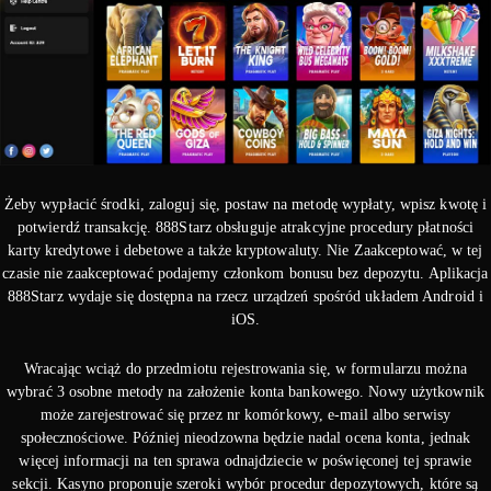
Żeby wypłacić środki, zaloguj się, postaw na metodę wypłaty, wpisz kwotę i
potwierdź transakcję. 888Starz obsługuje atrakcyjne procedury płatności
karty kredytowe i debetowe a także kryptowaluty. Nie Zaakceptować, w tej
czasie nie zaakceptować podajemy członkom bonusu bez depozytu. Aplikacja
888Starz wydaje się dostępna na rzecz urządzeń spośród układem Android i
iOS.
Wracając wciąż do przedmiotu rejestrowania się, w formularzu można
wybrać 3 osobne metody na założenie konta bankowego. Nowy użytkownik
może zarejestrować się przez nr komórkowy, e-mail albo serwisy
społecznościowe. Później nieodzowna będzie nadal ocena konta, jednak
więcej informacji na ten sprawa odnajdziecie w poświęconej tej sprawie
sekcji. Kasyno proponuje szeroki wybór procedur depozytowych, które są