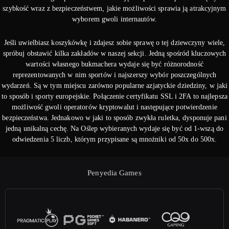
szybkość wraz z bezpieczeństwem, jakie możliwości sprawia ją atrakcyjnym
wyborem gwoli internautów.
Jeśli uwielbiasz koszykówkę i zdajesz sobie sprawę o tej dziewczyny wiele,
spróbuj obstawić kilka zakładów w naszej sekcji. Jedną spośród kluczowych
wartości własnego bukmachera wydaje się być różnorodność
reprezentowanych w nim sportów i najszerszy wybór poszczególnych
wydarzeń. Są w tym miejscu zarówno popularne azjatyckie dziedziny, w jaki
to sposób i sporty europejskie. Połączenie certyfikatu SSL i 2FA to najlepsza
możliwość gwoli operatorów kryptowalut i następujące potwierdzenie
bezpieczeństwa. Jednakowo w jaki to sposób zwykła ruletka, dysponuje pani
jedną unikalną cechę. Na Oślep wybieranych wydaje się być od 1-wszą do
odwiedzenia 5 liczb, którym przypisane są mnożniki od 50x do 500x.
Penyedia Games