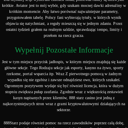
krótkie. Aviator jest to mój wybór, gdy szukam mocnej dawki adrenaliny w
krótkim momencie. Aby łatwo porównać najważniejsze parametry,
przygotowałem tabelę. Polscy fani wybierają tytuły, w których wynik
objawia się natychmiast, a reguły mieszczą się w jednym zdaniu. Przez
ostatni tydzień grałem na realnym saldzie, sprawdzając tempo, limity i
przełom na rzecz gracza.
Wypełnij Pozostałe Informacje
Jest w tym miejscu przycisk jadłospis, w którym miejscu znajdują się każde
główne sekcje. Tego Rodzaju sekcje jak esporty, kasyno na żywo, sporty
rzekome, portal wsparcia itp. Wraz Z pierwotnego pomocą w żadnym
wypadku się nie zgubisz i zawsze odnajdziesz owo, których szukałeś.
Ogromnym pozytywem wydaje się być również licencja, która w dużym
stopniu zwiększa pułap zaufania. Zgodnie wraz z większością zestawień
kasyn napisanych przez klientów, 888 starz casino jest jedną z
najkorzystniejszych stron wraz z grami kryptowalutowymi działających na
sektorze.
888Starz podaje również pomoc na rzecz zawodników poprzez całą dobę,