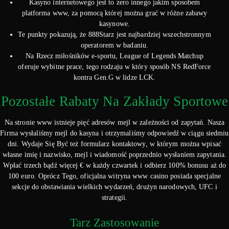
Kasyno internetowego jest to zero innego jakim sposobem
platforma www, za pomocą której można grać w różne zabawy
kasynowe.
Te punkty pokazują, że 888Starz jest najbardziej wszechstronnym
operatorem w badaniu.
Na Rzecz miłośników e-sportu, League of Legends Matchup
oferuje wybitne prace, tego rodzaju w który sposób NS RedForce
kontra Gen.G w lidze LCK.
Pozostałe Rabaty Na Zakłady Sportowe
Na stronie www istnieje pięć adresów mejl w zależności od zapytań. Nasza
Firma wysłaliśmy mejl do kasyna i otrzymaliśmy odpowiedź w ciągu siedmiu
dni. Wydaje Się Być też formularz kontaktowy, w którym można wpisać
własne imię i nazwisko, mejl i wiadomość poprzednio wysłaniem zapytania.
Wpłać trzech bądź więcej € w każdy czwartek i odbierz 100% bonusu aż do
100 euro. Oprócz Tego, oficjalna witryna www casino posiada specjalne
sekcje do obstawiania wielkich wydarzeń, drużyn narodowych, UFC i
strategii.
Tarz Zastosowanie