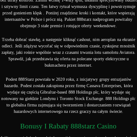
bez utraty kontroli. Zanim wcisnę 1-wszy spin, ustalam sprecyzowany budżet
i sztywny limit czasu. Ten łatwy rytuał wymusza dyscyplinę i powstrzymuje
przed gonieniem klęsk . Poniżej znajdziesz kroki i kontakt, które wspierają
internautów w Polsce i prócz nią. Pakiet 888starz nadprogram powitalny
obejmuje 3 stałe premie i rotujące oferty weekendowe.
Trzeba dobrać stawkę, a następnie kliknąć cashout, nim aeroplan na ekranie
odleci. Jeśli zdążysz wycofać się w odpowiednim czasie, zyskujesz mnożnik
zapłaty, jaki rośnie wspólnie wraz z czasami trwania lotu samolotu Aviatora.
Sprawdź, jak przedstawia się oferta na polecane sporty elektryczne u
bukmachera przez internet.
Podest 888Starz powstała w 2020 roku, z inicjatywy grupy entuzjastów
hazardu. Podest została zakupiona przez firmę Cassava Enterprises, która
wydaje się częścią Gibraltar-based 888 Holdings plc, który wydaje się
notowany na giełdzie Londynu i Toronto Stock Exchange. 888 Holdings plc
to globalna firma zajmująca się tworzeniem i dostarczaniem rozwiązań
hazardowych internetowego na rzecz graczy na całym świecie.
Bonusy I Rabaty 888starz Casino