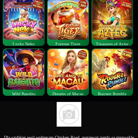
Lucky Neko
Fortune Tiger
Treasures of Aztec
Wild Bandito
Dreams of Macau
Rooster Rumble
Dla szybkiej sesji wybieram Chicken Road, ponieważ rundy są niezwykle