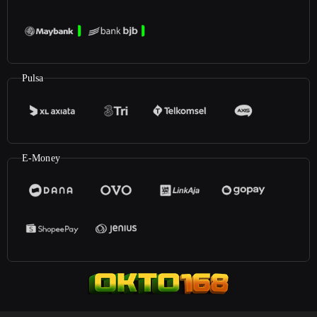
Pulsa
E-Money