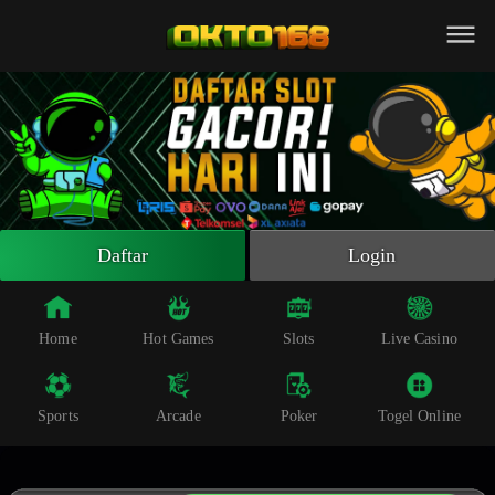
Beranda
Slot Online
Live Casino
Sportsbook
Arcade
Togel Online
Daftar
Login
Poker
Whatsapp
Home
Hot Games
Slots
Live Casino
Telegram
Sports
Arcade
Poker
Togel Online
Livechat