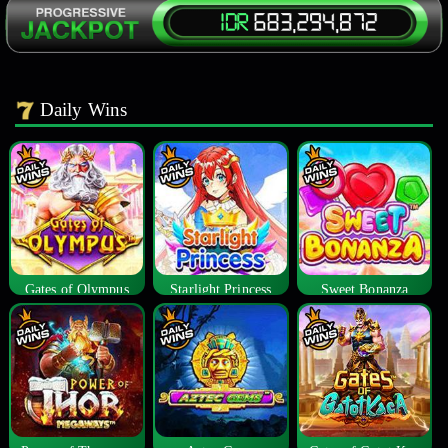
Daily Wins
Gates of Olympus
Starlight Princess
Sweet Bonanza