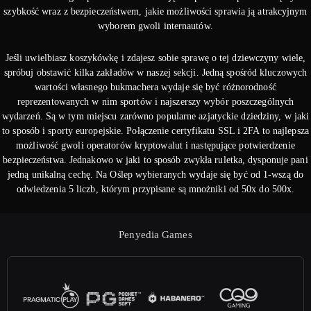
szybkość wraz z bezpieczeństwem, jakie możliwości sprawia ją atrakcyjnym
wyborem gwoli internautów.
Jeśli uwielbiasz koszykówkę i zdajesz sobie sprawę o tej dziewczyny wiele,
spróbuj obstawić kilka zakładów w naszej sekcji. Jedną spośród kluczowych
wartości własnego bukmachera wydaje się być różnorodność
reprezentowanych w nim sportów i najszerszy wybór poszczególnych
wydarzeń. Są w tym miejscu zarówno popularne azjatyckie dziedziny, w jaki
to sposób i sporty europejskie. Połączenie certyfikatu SSL i 2FA to najlepsza
możliwość gwoli operatorów kryptowalut i następujące potwierdzenie
bezpieczeństwa. Jednakowo w jaki to sposób zwykła ruletka, dysponuje pani
jedną unikalną cechę. Na Oślep wybieranych wydaje się być od 1-wszą do
odwiedzenia 5 liczb, którym przypisane są mnożniki od 50x do 500x.
Penyedia Games