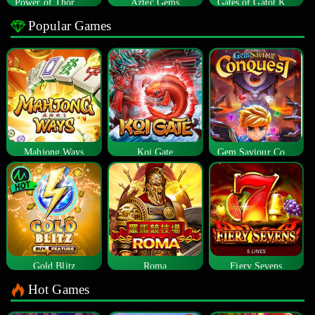
Power of Thor Megaways
Aztec Gems
Gates of Gatot Kaca
Popular Games
Mahjong Ways
Koi Gate
Gem Saviour Conquest
Gold Blitz
Roma
Fiery Sevens
Hot Games