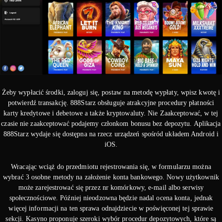
Żeby wypłacić środki, zaloguj się, postaw na metodę wypłaty, wpisz kwotę i
potwierdź transakcję. 888Starz obsługuje atrakcyjne procedury płatności
karty kredytowe i debetowe a także kryptowaluty. Nie Zaakceptować, w tej
czasie nie zaakceptować podajemy członkom bonusu bez depozytu. Aplikacja
888Starz wydaje się dostępna na rzecz urządzeń spośród układem Android i
iOS.
Wracając wciąż do przedmiotu rejestrowania się, w formularzu można
wybrać 3 osobne metody na założenie konta bankowego. Nowy użytkownik
może zarejestrować się przez nr komórkowy, e-mail albo serwisy
społecznościowe. Później nieodzowna będzie nadal ocena konta, jednak
więcej informacji na ten sprawa odnajdziecie w poświęconej tej sprawie
sekcji. Kasyno proponuje szeroki wybór procedur depozytowych, które są