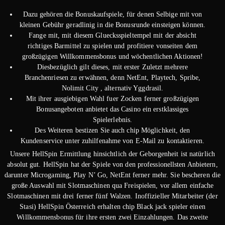
Dazu gehören die Bonuskaufspiele, für denen Selbige mit von
kleinen Gebühr geradlinig in die Bonusrunde einsteigen können.
Fange mit, mit diesem Gluecksspieltempel mit der absicht
richtiges Barmittel zu spielen und profitiere vonseiten dem
großzügigen Willkommensbonus und wöchentlichen Aktionen!
Diesbezüglich gilt dieses, mit erster Zuletzt mehrere
Branchenriesen zu erwähnen, denn NetEnt, Playtech, Spribe,
Nolimit City , alternativ Yggdrasil.
Mit ihrer ausgiebigen Wahl fuer Zocken ferner großzügigen
Bonusangeboten anbietet das Casino ein erstklassiges
Spielerlebnis.
Des Weiteren bestizen Sie auch chip Möglichkeit, den
Kundenservice unter zuhilfenahme von E-Mail zu kontaktieren.
Unsere HellSpin Ermittlung hinsichtlich der Geborgenheit ist natürlich
absolut gut. HellSpin hat der Spiele von den professionellsten Anbietern,
darunter Microgaming, Play N’ Go, NetEnt ferner mehr. Sie bescheren die
große Auswahl mit Slotmaschinen qua Freispielen, vor allem einfache
Slotmaschinen mit drei ferner fünf Walzen. Inoffizieller Mitarbeiter (der
Stasi) HellSpin Österreich erhalten chip Black jack spieler einen
Willkommensbonus für ihre ersten zwei Einzahlungen. Das zweite