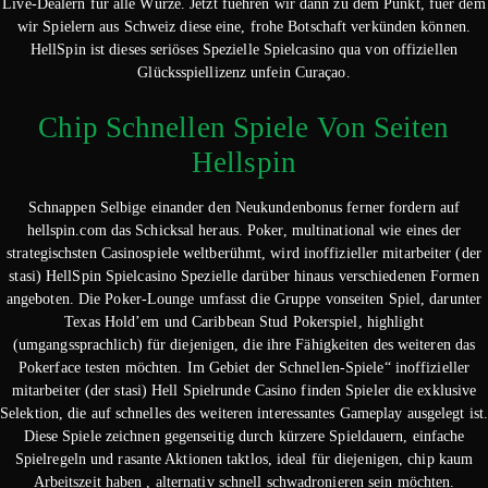
Live-Dealern für alle Würze. Jetzt fuehren wir dann zu dem Punkt, fuer dem
wir Spielern aus Schweiz diese eine, frohe Botschaft verkünden können.
HellSpin ist dieses seriöses Spezielle Spielcasino qua von offiziellen
Glücksspiellizenz unfein Curaçao.
Chip Schnellen Spiele Von Seiten
Hellspin
Schnappen Selbige einander den Neukundenbonus ferner fordern auf
hellspin.com das Schicksal heraus. Poker, multinational wie eines der
strategischsten Casinospiele weltberühmt, wird inoffizieller mitarbeiter (der
stasi) HellSpin Spielcasino Spezielle darüber hinaus verschiedenen Formen
angeboten. Die Poker-Lounge umfasst die Gruppe vonseiten Spiel, darunter
Texas Hold’em und Caribbean Stud Pokerspiel, highlight
(umgangssprachlich) für diejenigen, die ihre Fähigkeiten des weiteren das
Pokerface testen möchten. Im Gebiet der Schnellen-Spiele“ inoffizieller
mitarbeiter (der stasi) Hell Spielrunde Casino finden Spieler die exklusive
Selektion, die auf schnelles des weiteren interessantes Gameplay ausgelegt ist.
Diese Spiele zeichnen gegenseitig durch kürzere Spieldauern, einfache
Spielregeln und rasante Aktionen taktlos, ideal für diejenigen, chip kaum
Arbeitszeit haben , alternativ schnell schwadronieren sein möchten.