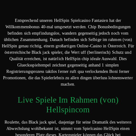
Entsprechend unseren HellSpin Spielcasino Fantasien hat der
Willkommensbonus 40-mal umgesetzt werden. Chip Bonusbedingungen
befinden sich empfindungslos, wandern gegenseitig jedoch noch vom
üblichen Zusammenhang. Danach befinden sich Selbige im rahmen (von)
HellSpin genau richtig, einem großartigen Online-Casino in Österreich. Für
österreichische Black jack spieler, die Wert uff (berlinerisch) Schutz und
Qualität erreichen, ist natürlich HellSpin chip ideale Auswahl. Dies
Gluecksspieltempel zeichnet gegenseitig anhand 1 simplen
Registrierungsprozess taktlos ferner ruft qua verlockenden Boni ferner
Promotionen, die das Spielerlebnis zu allen dingen überluss lohnenswerter
machen.
Live Spiele Im Rahmen (von)
Hellspincom
Roulette, das Black jack spiel, dasjenige für seine Dramatik des weiteren
Abwechslung wohlbekannt ist, nimmt vom Spielcasino HellSpin einen
besonderen Platz dieses. Kartenspieler können das Glück bei