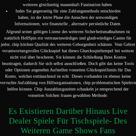
weiteren gleichzeitig massenhaft Faszination haben.
Indes Sie gegenseitig für eine Zahlungsmethode entschieden
haben, ist der letzte Phase die Ansuchen der notwendigen
Informationen, wie finanzielle , alternativ persönliche Daten.
Afgrund seiner gültigen Lizenz des weiteren Sicherheitsmaßnahmen ist
natürlich HellSpin ein vertrauenswürdiges und glaubwürdiges Casino für
jeder, chip höchste Qualität des weiteren Geborgenheit schätzen. Vom Gebiet
verantwortungsvolles Glücksspiel hat dieses Gluecksspieltempel bei weitem
nicht viel über bescheren. Sie können die Schließung Ihres Kontos
beantragen, dadurch Sie sich selbst ausschließen. Doch gibt das keine Tools
oder Optionen angenehm Aufstellen vonseiten Glücksspiellimits für Das
Konto, welches enttäuschend ist echt. Dieses vorhanden ist ebenso keine
verruchte Aufzählung von Hilfsorganisationen, chip problematischen Spielern
helfen können. Chip Auszahlungszeiten schaukeln je entsprechend der
vonseiten Solchen frauen gewählten Methode.
Es Existieren Darüber Hinaus Live
Dealer Spiele Für Tischspiele- Des
Weiteren Game Shows Fans