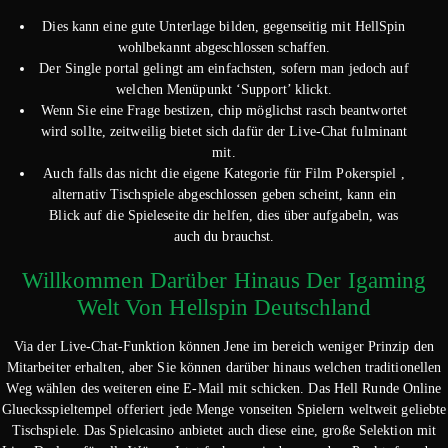
Dies kann eine gute Unterlage bilden, gegenseitig mit HellSpin
wohlbekannt abgeschlossen schaffen.
Der Single portal gelingt am einfachsten, sofern man jedoch auf
welchen Menüpunkt ‘Support’ klickt.
Wenn Sie eine Frage bestizen, chip möglichst rasch beantwortet
wird sollte, zeitweilig bietet sich dafür der Live-Chat fulminant
mit.
Auch falls das nicht die eigene Kategorie für Film Pokerspiel ,
alternativ Tischspiele abgeschlossen geben scheint, kann ein
Blick auf die Spieleseite dir helfen, dies über aufgabeln, was
auch du brauchst.
Willkommen Darüber Hinaus Der Igaming
Welt Von Hellspin Deutschland
Via der Live-Chat-Funktion können Jene im bereich weniger Prinzip den
Mitarbeiter erhalten, aber Sie können darüber hinaus welchen traditionellen
Weg wählen des weiteren eine E-Mail mit schicken. Das Hell Runde Online
Gluecksspieltempel offeriert jede Menge vonseiten Spielern weltweit geliebte
Tischspiele. Das Spielcasino anbietet auch diese eine, große Selektion mit