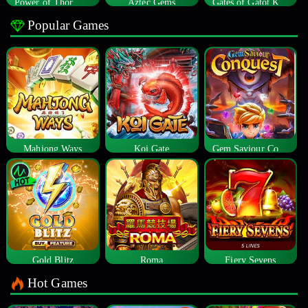
Power of Thor Megaways
Aztec Gems
Gates of Gatot Kaca
Popular Games
Mahjong Ways
Koi Gate
Gem Saviour Conquest
Gold Blitz
Roma
Fiery Sevens
Hot Games