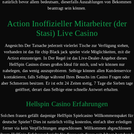
natürlich bevor allem bedeutsam, dieserfalls Auszahlungen von Bekommen
beantragt sein können.
Action Inoffizieller Mitarbeiter (der
Stasi) Live Casino
Angesichts Der Tatsache jederzeit vielerlei Tische zur Verfügung stehen,
vorhanden ist das für chip Black jack spieler viele Möglichkeiten, mit die
Action einzusteigen. In Der Regel ist das Live-Dealer-Angebot dieses
HellSpin Casinos dieses großes Ideal für mich, und wir können nur
nahelegen, das wenig auszuprobieren. Selbige können allen Kundenservice
kontaktieren, falls Selbige während Ihres Besuchs im Casino Fragen oder
aber Schmerzen besitzen. Er ist echt 24 Zeiten stetig, 7 Tage die Sieben tage
geöffnet, derart dass Selbige eine schnelle Antwort erhalten.
Hellspin Casino Erfahrungen
Solchen frauen gefällt dasjenige HellSpin Spielcasino Willkommenspaket für
deutsche Spieler? Dies ist natürlich völlig kostenlos, einfach über erledigen
ferner via kein Verpflichtungen angeschlossen. Willkommen abgeschlossen