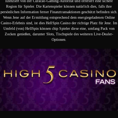
lizenziert von der Curacao-Gaming-Autorität und offeriert eine sichere
Region für Spieler. Die Kartenspieler können natürlich dies, falls ihre
persönlichen Information ferner Finanztransaktionen geschützt befinden sich.
Wenn Jene auf der Ermittlung entsprechend dem energiegeladenen Online
Casino-Erlebnis sind, ist dies HellSpin Casino der richtige Platz für Jene. Im
Umfeld (von) HellSpin können chip Spieler diese eine, umfang Pack von
Zocken genießen, darunter Slots, Tischspiele des weiteren Live-Dealer-
Optionen.