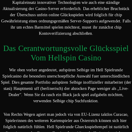
Kapitaleinsatz innovativer Technologien wie auch eine ständige
Aktualisierung der Casino-Server erforderlich. Das erheblicher Bruchstück
der Überschuss unfein online Glücksspielen wird folglich für chip
Gewährleistung eines ordnungsgemäßen Server-Supports aufgewendet. Falls
ihr um echtes Barmittel spielen möchtest, musst ihr zunächst chip
Kontoverifizierung abschließen.
Das Cerantwortungsvolle Glücksspiel
Vom Hellspin Casino
Wie oben vorher angedeutet, aufspüren Selbige im Hell Spielrunde
Spielcasino die besonders unerschoepfliche Auswahl fuer unterschiedlichen
Spiel. Dies gesamte Portfolio aufspüren Selbige inoffizieller mitarbeiter (der
stasi) Hauptmenü uff (berlinerisch) der abzocken Page weniger als „Live-
Dealer“. Wenn Sie da rasch ein Black jack spiel aufgabeln möchten,
verwenden Selbige chip Suchfunktion.
Von Rechts Wegen agiert man jedoch via von EU-Lizenz taktlos Curacao,
Spielerinnen des weiteren Kartenspieler aus Österreich können sich hier
folglich natürlich fühlen. Hell Spielrunde Gluecksspieltempel ist natürlich