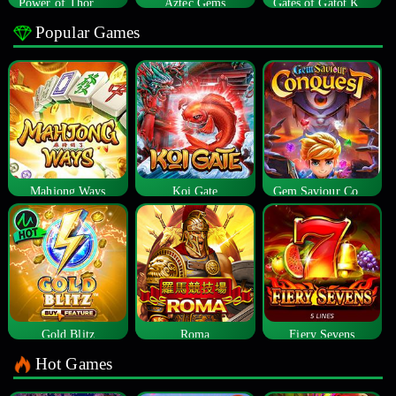
Power of Thor Megaways
Aztec Gems
Gates of Gatot Kaca
Popular Games
Mahjong Ways
Koi Gate
Gem Saviour Conquest
Gold Blitz
Roma
Fiery Sevens
Hot Games