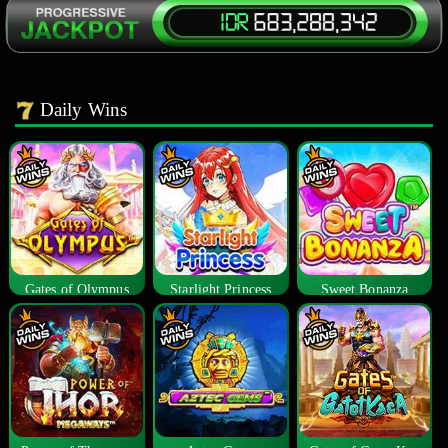
Daily Wins
Gates of Olympus
Starlight Princess
Sweet Bonanza