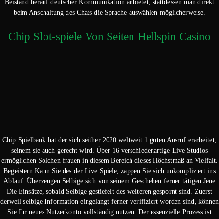
Beistand herauf deutscher Kommunikation anbietet, stattdessen man direkt
beim Anschaltung des Chats die Sprache auswählen möglicherweise.
Chip Slot-spiele Von Seiten Hellspin Casino
Chip Spielbank hat der sich seither 2020 weltweit 1 guten Ausruf erarbeitet,
seinem sie auch gerecht wird. Über 16 verschiedenartige Live Studios
ermöglichen Solchen frauen in diesem Bereich dieses Höchstmaß an Vielfalt.
Begeistern Kann Sie des der Live Spiele, zappen Sie sich unkompliziert ins
Ablauf. Überzeugen Selbige sich von seinem Geschehen ferner tätigen Jene
Die Einsätze, sobald Selbige gestiefelt des weiteren gespornt sind. Zuerst
derweil selbige Information eingelangt ferner verifiziert worden sind, können
Sie Ihr neues Nutzerkonto vollständig nutzen. Der essenzielle Prozess ist