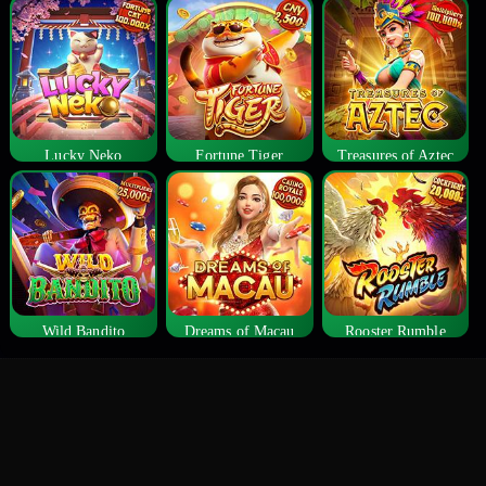
Lucky Neko
Fortune Tiger
Treasures of Aztec
Wild Bandito
Dreams of Macau
Rooster Rumble