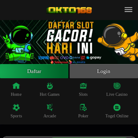
Beranda
Slot Online
Live Casino
Sportsbook
Arcade
Togel Online
Daftar
Login
Poker
Whatsapp
Home
Hot Games
Slots
Live Casino
Telegram
Sports
Arcade
Poker
Togel Online
Livechat