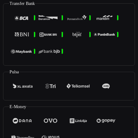
Transfer Bank
Pulsa
E-Money