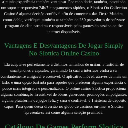
a minha experiência também ventajoso. Podendo decir, também, possuindo
um suporte responsivo 24h/7 e pagamentos rápidos, o Slottica On Collection
Casino é alguma decisão confiável afin de começar a dar. Desta Maneira,
como doble, verifiquei também as também de 230 provedoras de software
program de elite parceiras e responsáveis pelos games do cassino on the
internet disponíveis.
Vantagens E Desvantagens De Jogar Simply
No Slottica Online Casino
Ela adapta-se perfeitamente a distintos tamanhos de uraian, a fastidiar de
smartphones a capsules, garantindo la cual a interface venha a ser
constantemente amigável e acessível. O aplicativo móvel, através de mais um
lado, é uma opção bastanta para aqueles que preferem alguma experiência o
pouco mais integrada e personalizada. O online casino Slottica proporciona
alguma combinação irresistível de bônus generosos, promoções empolgantes,
alguma plataforma de jogos feliz y sana e confiável, e 1 sistema de deposito
capaz. Para quem desea diversão no globo de cassinos on-line, o Slottica
apresenta-se asi como alguma seleção premiada.
Catálogo De Games Perform Slottica