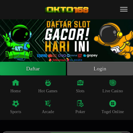
Beranda
Slot Online
Live Casino
Sportsbook
Arcade
Togel Online
Daftar
Login
Poker
Whatsapp
Home
Hot Games
Slots
Live Casino
Telegram
Sports
Arcade
Poker
Togel Online
Livechat