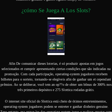
¿cómo Se Juega A Los Slots?
Afin De comunicar dieses loterias, é só produzir apostas em jogos
selecionados et cumprir apresentando ciertas condições que são indicadas na
promoção. Com cada participação, operating-system jogadores recebem
bilhetes para o sorteio, tornando-se elegíveis afin de ganhar um et cependant
prêmios. Ao se deliberar, você tem an op??o de obter um bônus de 300% nos
três primeiros depósitos e 275 Slottica rodadas grátis.
O internet site oficial do Slottica está cheio de ótimos entretenimentos,
operating-system jogadores podem se entreter e ganhar dinheiro genuine.
Zero entanto, pra entrar los dos operating system jogos e realizar apostas com