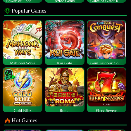
Power of Thor Megaways
Aztec Gems
Gates of Gatot Kaca
Popular Games
Mahjong Ways
Koi Gate
Gem Saviour Conquest
Gold Blitz
Roma
Fiery Sevens
Hot Games