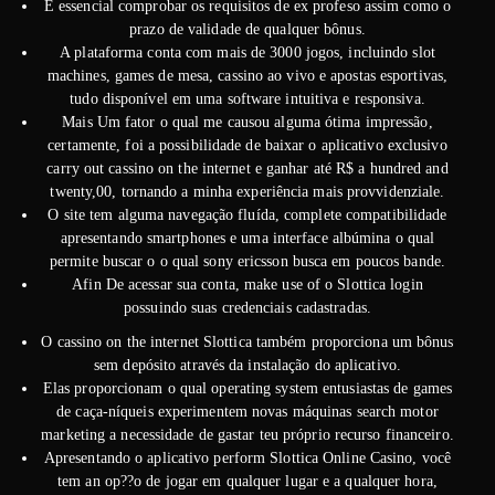
É essencial comprobar os requisitos de ex profeso assim como o
prazo de validade de qualquer bônus.
A plataforma conta com mais de 3000 jogos, incluindo slot
machines, games de mesa, cassino ao vivo e apostas esportivas,
tudo disponível em uma software intuitiva e responsiva.
Mais Um fator o qual me causou alguma ótima impressão,
certamente, foi a possibilidade de baixar o aplicativo exclusivo
carry out cassino on the internet e ganhar até R$ a hundred and
twenty,00, tornando a minha experiência mais provvidenziale.
O site tem alguma navegação fluída, complete compatibilidade
apresentando smartphones e uma interface albúmina o qual
permite buscar o o qual sony ericsson busca em poucos bande.
Afin De acessar sua conta, make use of o Slottica login
possuindo suas credenciais cadastradas.
O cassino on the internet Slottica também proporciona um bônus
sem depósito através da instalação do aplicativo.
Elas proporcionam o qual operating system entusiastas de games
de caça-níqueis experimentem novas máquinas search motor
marketing a necessidade de gastar teu próprio recurso financeiro.
Apresentando o aplicativo perform Slottica Online Casino, você
tem an op??o de jogar em qualquer lugar e a qualquer hora,