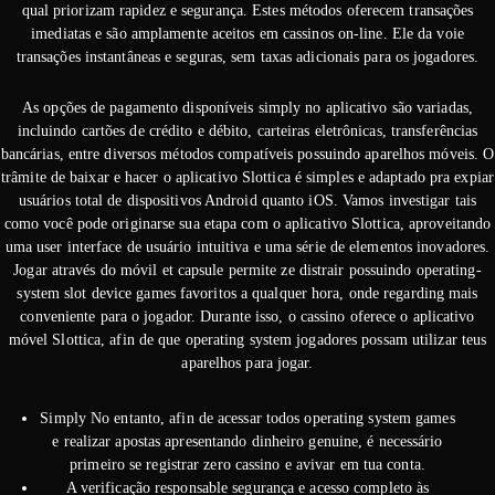
qual priorizam rapidez e segurança. Estes métodos oferecem transações
imediatas e são amplamente aceitos em cassinos on-line. Ele da voie
transações instantâneas e seguras, sem taxas adicionais para os jogadores.
As opções de pagamento disponíveis simply no aplicativo são variadas,
incluindo cartões de crédito e débito, carteiras eletrônicas, transferências
bancárias, entre diversos métodos compatíveis possuindo aparelhos móveis. O
trâmite de baixar e hacer o aplicativo Slottica é simples e adaptado pra expiar
usuários total de dispositivos Android quanto iOS. Vamos investigar tais
como você pode originarse sua etapa com o aplicativo Slottica, aproveitando
uma user interface de usuário intuitiva e uma série de elementos inovadores.
Jogar através do móvil et capsule permite ze distrair possuindo operating-
system slot device games favoritos a qualquer hora, onde regarding mais
conveniente para o jogador. Durante isso, o cassino oferece o aplicativo
móvel Slottica, afin de que operating system jogadores possam utilizar teus
aparelhos para jogar.
Simply No entanto, afin de acessar todos operating system games
e realizar apostas apresentando dinheiro genuine, é necessário
primeiro se registrar zero cassino e avivar em tua conta.
A verificação responsable segurança e acesso completo às