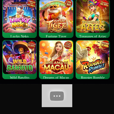
Lucky Neko
Fortune Tiger
Treasures of Aztec
Wild Bandito
Dreams of Macau
Rooster Rumble