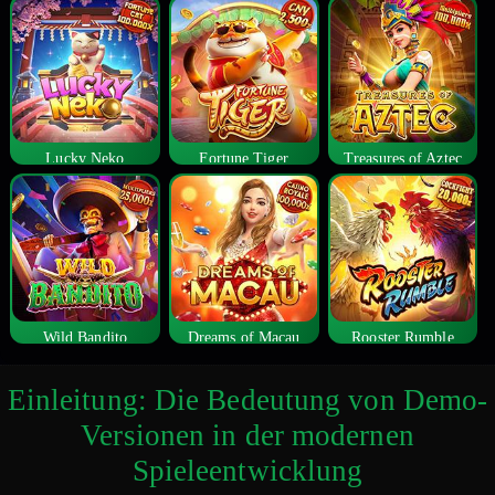
Lucky Neko
Fortune Tiger
Treasures of Aztec
Wild Bandito
Dreams of Macau
Rooster Rumble
Einleitung: Die Bedeutung von Demo-
Versionen in der modernen
Spieleentwicklung