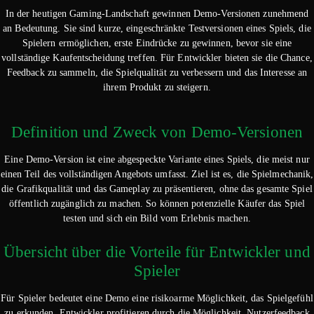
In der heutigen Gaming-Landschaft gewinnen Demo-Versionen zunehmend
an Bedeutung. Sie sind kurze, eingeschränkte Testversionen eines Spiels, die
Spielern ermöglichen, erste Eindrücke zu gewinnen, bevor sie eine
vollständige Kaufentscheidung treffen. Für Entwickler bieten sie die Chance,
Feedback zu sammeln, die Spielqualität zu verbessern und das Interesse an
ihrem Produkt zu steigern.
Definition und Zweck von Demo-Versionen
Eine Demo-Version ist eine abgespeckte Variante eines Spiels, die meist nur
einen Teil des vollständigen Angebots umfasst. Ziel ist es, die Spielmechanik,
die Grafikqualität und das Gameplay zu präsentieren, ohne das gesamte Spiel
öffentlich zugänglich zu machen. So können potenzielle Käufer das Spiel
testen und sich ein Bild vom Erlebnis machen.
Übersicht über die Vorteile für Entwickler und
Spieler
Für Spieler bedeutet eine Demo eine risikoarme Möglichkeit, das Spielgefühl
zu erkunden. Entwickler profitieren durch die Möglichkeit, Nutzerfeedback