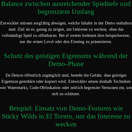
Balance zwischen ausreichender Spieltiefe und
begrenztem Umfang
Entwickler müssen sorgfältig abwägen, welche Inhalte in der Demo enthalten
sind. Ziel ist es, genug zu zeigen, um Interesse zu wecken, ohne das
vollständige Spiel zu offenbaren. Bei
el torrero
bedeutet dies beispielsweise,
nur die ersten Level oder den Einstieg zu präsentieren.
Schutz des geistigen Eigentums während der
Demo-Phase
Da Demos öffentlich zugänglich sind, besteht die Gefahr, dass geistiges
Eigentum gestohlen oder kopiert wird. Entwickler setzen deshalb Techniken
wie Watermarks, Code-Obfuskation oder zeitlich begrenzte Versionen ein, um
sich zu schützen.
Beispiel: Einsatz von Demo-Features wie
Sticky Wilds in El Torero, um das Interesse zu
wecken