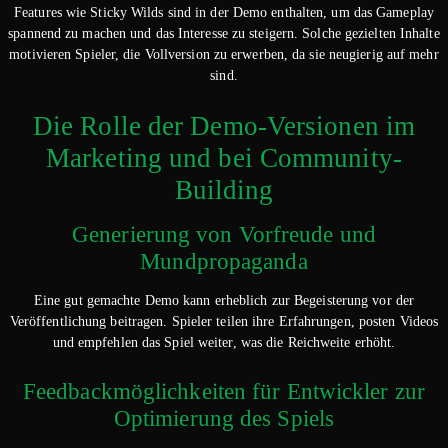
Features wie Sticky Wilds sind in der Demo enthalten, um das Gameplay
spannend zu machen und das Interesse zu steigern. Solche gezielten Inhalte
motivieren Spieler, die Vollversion zu erwerben, da sie neugierig auf mehr
sind.
Die Rolle der Demo-Versionen im
Marketing und bei Community-
Building
Generierung von Vorfreude und
Mundpropaganda
Eine gut gemachte Demo kann erheblich zur Begeisterung vor der
Veröffentlichung beitragen. Spieler teilen ihre Erfahrungen, posten Videos
und empfehlen das Spiel weiter, was die Reichweite erhöht.
Feedbackmöglichkeiten für Entwickler zur
Optimierung des Spiels