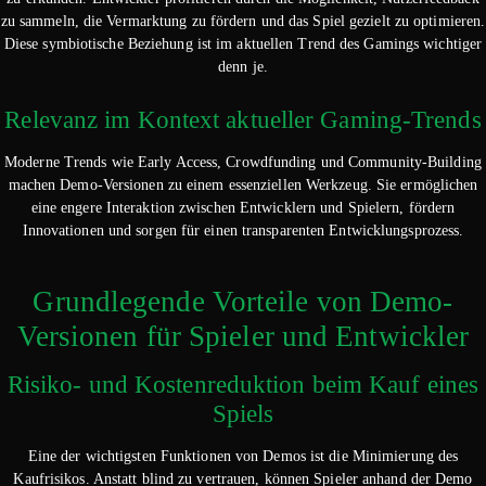
zu sammeln, die Vermarktung zu fördern und das Spiel gezielt zu optimieren.
Diese symbiotische Beziehung ist im aktuellen Trend des Gamings wichtiger
denn je.
Relevanz im Kontext aktueller Gaming-Trends
Moderne Trends wie Early Access, Crowdfunding und Community-Building
machen Demo-Versionen zu einem essenziellen Werkzeug. Sie ermöglichen
eine engere Interaktion zwischen Entwicklern und Spielern, fördern
Innovationen und sorgen für einen transparenten Entwicklungsprozess.
Grundlegende Vorteile von Demo-
Versionen für Spieler und Entwickler
Risiko- und Kostenreduktion beim Kauf eines
Spiels
Eine der wichtigsten Funktionen von Demos ist die Minimierung des
Kaufrisikos. Anstatt blind zu vertrauen, können Spieler anhand der Demo