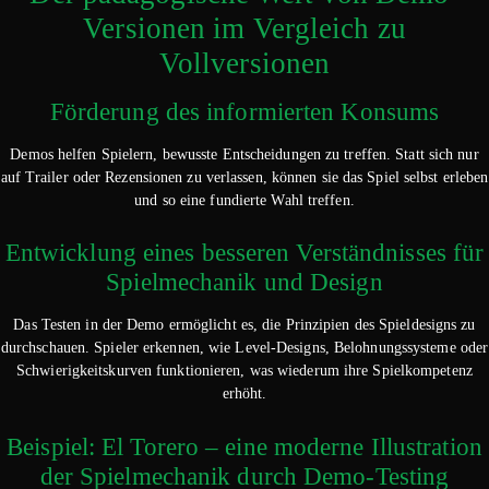
Versionen im Vergleich zu
Vollversionen
Förderung des informierten Konsums
Demos helfen Spielern, bewusste Entscheidungen zu treffen. Statt sich nur
auf Trailer oder Rezensionen zu verlassen, können sie das Spiel selbst erleben
und so eine fundierte Wahl treffen.
Entwicklung eines besseren Verständnisses für
Spielmechanik und Design
Das Testen in der Demo ermöglicht es, die Prinzipien des Spieldesigns zu
durchschauen. Spieler erkennen, wie Level-Designs, Belohnungssysteme oder
Schwierigkeitskurven funktionieren, was wiederum ihre Spielkompetenz
erhöht.
Beispiel: El Torero – eine moderne Illustration
der Spielmechanik durch Demo-Testing