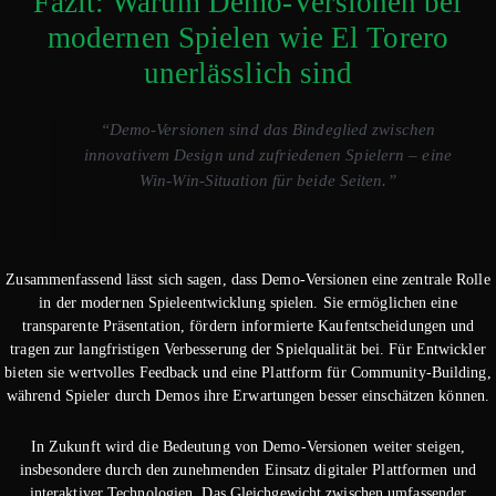
Fazit: Warum Demo-Versionen bei
modernen Spielen wie El Torero
unerlässlich sind
“Demo-Versionen sind das Bindeglied zwischen
innovativem Design und zufriedenen Spielern – eine
Win-Win-Situation für beide Seiten.”
Zusammenfassend lässt sich sagen, dass Demo-Versionen eine zentrale Rolle
in der modernen Spieleentwicklung spielen. Sie ermöglichen eine
transparente Präsentation, fördern informierte Kaufentscheidungen und
tragen zur langfristigen Verbesserung der Spielqualität bei. Für Entwickler
bieten sie wertvolles Feedback und eine Plattform für Community-Building,
während Spieler durch Demos ihre Erwartungen besser einschätzen können.
In Zukunft wird die Bedeutung von Demo-Versionen weiter steigen,
insbesondere durch den zunehmenden Einsatz digitaler Plattformen und
interaktiver Technologien. Das Gleichgewicht zwischen umfassender