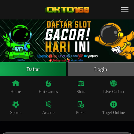
Beranda
Slot Online
Live Casino
Sportsbook
Arcade
Togel Online
Daftar
Login
Poker
Whatsapp
Home
Hot Games
Slots
Live Casino
Telegram
Sports
Arcade
Poker
Togel Online
Livechat