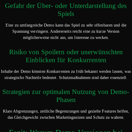
Gefahr der Über- oder Unterdarstellung des
Spiels
Eine zu umfangreiche Demo kann das Spiel zu sehr offenbaren und die
Spannung verringern. Andererseits reicht eine zu kurze Version
möglicherweise nicht aus, um Interesse zu wecken.
Risiko von Spoilern oder unerwünschten
Einblicken für Konkurrenten
Inhalte der Demo könnten Konkurrenten zu früh bekannt werden lassen, was
strategische Nachteile bedeutet. Schutzmaßnahmen sind daher essenziell.
Strategien zur optimalen Nutzung von Demo-
Phasen
Klare Abgrenzungen, zeitliche Begrenzungen und gezielte Features helfen,
das Gleichgewicht zwischen Marketingnutzen und Schutz zu wahren.