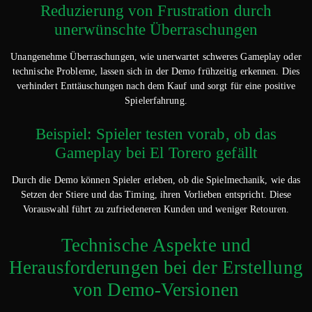
Reduzierung von Frustration durch
unerwünschte Überraschungen
Unangenehme Überraschungen, wie unerwartet schweres Gameplay oder
technische Probleme, lassen sich in der Demo frühzeitig erkennen. Dies
verhindert Enttäuschungen nach dem Kauf und sorgt für eine positive
Spielerfahrung.
Beispiel: Spieler testen vorab, ob das
Gameplay bei El Torero gefällt
Durch die Demo können Spieler erleben, ob die Spielmechanik, wie das
Setzen der Stiere und das Timing, ihren Vorlieben entspricht. Diese
Vorauswahl führt zu zufriedeneren Kunden und weniger Retouren.
Technische Aspekte und
Herausforderungen bei der Erstellung
von Demo-Versionen